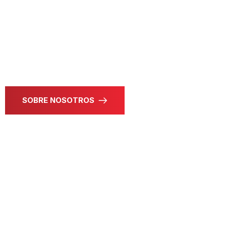
El Consejo Económico Marruecos – España (CEMAES)
fue creado en 2013 por iniciativa de Su Majestad el Rey
Mohamed VI y de Su Majestad el Rey Juan Carlos I. Es
una asociación que tiene como objetivo el
fortalecimiento de las ralciones bilaterales de inversión
entre Marruecos y España.
SOBRE NOSOTROS